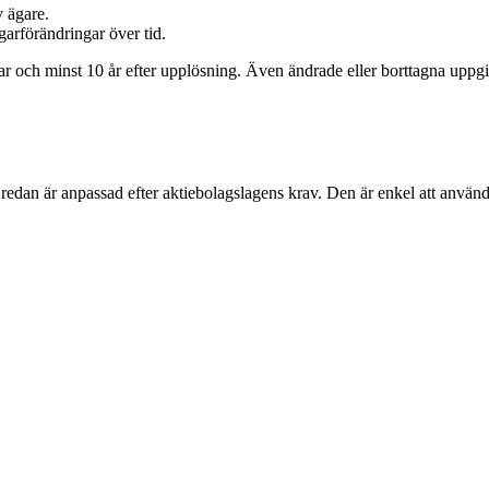
v ägare.
garförändringar över tid.
ar och minst 10 år efter upplösning. Även ändrade eller borttagna uppgif
edan är anpassad efter aktiebolagslagens krav. Den är enkel att använda,