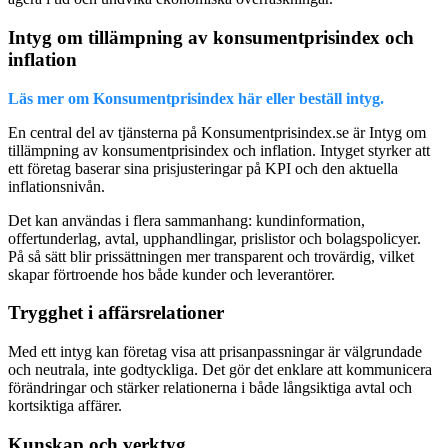
Intyg om tillämpning av konsumentprisindex och
inflation
Läs mer om Konsumentprisindex här eller beställ intyg.
En central del av tjänsterna på Konsumentprisindex.se är Intyg om
tillämpning av konsumentprisindex och inflation. Intyget styrker att
ett företag baserar sina prisjusteringar på KPI och den aktuella
inflationsnivån.
Det kan användas i flera sammanhang: kundinformation,
offertunderlag, avtal, upphandlingar, prislistor och bolagspolicyer.
På så sätt blir prissättningen mer transparent och trovärdig, vilket
skapar förtroende hos både kunder och leverantörer.
Trygghet i affärsrelationer
Med ett intyg kan företag visa att prisanpassningar är välgrundade
och neutrala, inte godtyckliga. Det gör det enklare att kommunicera
förändringar och stärker relationerna i både långsiktiga avtal och
kortsiktiga affärer.
Kunskap och verktyg