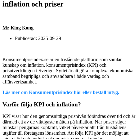
inflation och priser
Mr King Kong
Publicerad:
2025-09-29
Konsumentprisindex.se är en fristående plattform som samlar
kunskap om inflation, konsumentprisindex (KPI) och
prisutvecklingen i Sverige. Syftet är att göra komplexa ekonomiska
samband begripliga och användbara i både vardag och
affärsverksamhet.
Läs mer om Konsumentprisindex här eller beställ intyg.
Varför följa KPI och inflation?
KPI visar hur den genomsnittliga prisnivån förändras över tid och är
därmed ett av de viktigaste måtten på inflation. När priser stiger
minskar pengarnas köpkraft, vilket påverkar allt från hushållens
utgifter till företagens lönsamhet. Att följa KPI gör det möjligt att
agera i tid och undvika ekonomiska överraskningar.