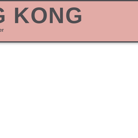
G KONG
er