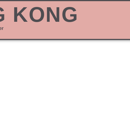
G KONG
er