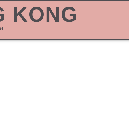
G KONG
er