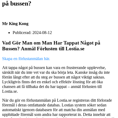
på bussen?
Mr King Kong
Publicerad:
2024-08-12
Vad Gör Man om Man Har Tappat Något på
Bussen? Anmäl Förlusten till Lostia.se
Skapa en förlustanmälan här.
Att tappa något på bussen kan vara en frustrerande upplevelse,
särskilt när du inte vet var du ska börja leta. Kanske insåg du inte
förrän långt efter att du steg av bussen att något viktigt saknas.
Lyckligtvis finns det en enkel och effektiv lösning för att öka
chansen att få tillbaka det du har tappat – anmäl förlusten till
Lostia.se.
När du gör en förlustanmälan på Lostia.se registreras ditt förlorade
föremål i deras omfattande databas. Lostias system söker sedan
automatiskt igenom databasen för att matcha din anmälan med
upphittade föremål som andra har rapporterat in. Detta innebär att