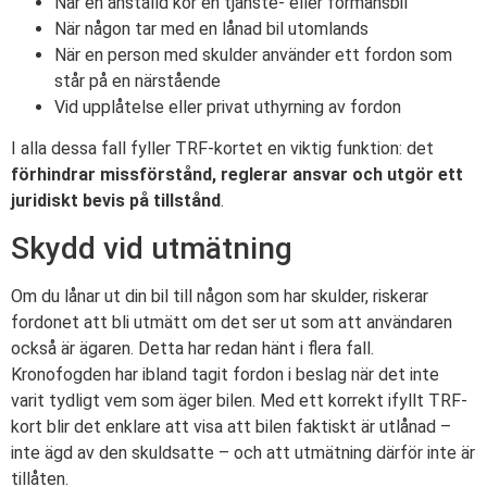
När en anställd kör en tjänste- eller förmånsbil
När någon tar med en lånad bil utomlands
När en person med skulder använder ett fordon som
står på en närstående
Vid upplåtelse eller privat uthyrning av fordon
I alla dessa fall fyller TRF-kortet en viktig funktion: det
förhindrar missförstånd, reglerar ansvar och utgör ett
juridiskt bevis på tillstånd
.
Skydd vid utmätning
Om du lånar ut din bil till någon som har skulder, riskerar
fordonet att bli utmätt om det ser ut som att användaren
också är ägaren. Detta har redan hänt i flera fall.
Kronofogden har ibland tagit fordon i beslag när det inte
varit tydligt vem som äger bilen. Med ett korrekt ifyllt TRF-
kort blir det enklare att visa att bilen faktiskt är utlånad –
inte ägd av den skuldsatte – och att utmätning därför inte är
tillåten.