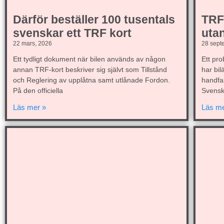
Därför beställer 100 tusentals
TRF-
svenskar ett TRF kort
uta
22 mars, 2026
28 sept
Ett tydligt dokument när bilen används av någon
Ett pr
annan TRF-kort beskriver sig självt som Tillstånd
har bil
och Reglering av upplåtna samt utlånade Fordon.
handfa
På den officiella
Svens
Läs mer »
Läs me