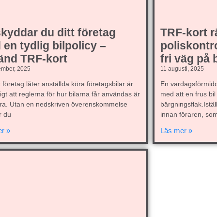
kyddar du ditt företag
TRF-kort r
en tydlig bilpolicy –
poliskontro
änd TRF-kort
fri väg på
ember, 2025
11 augusti, 2025
t företag låter anställda köra företagsbilar är
En vardagsförmidd
tigt att reglerna för hur bilarna får användas är
med att en frus bil
ara. Utan en nedskriven överenskommelse
bärgningsflak.Istä
r du
innan föraren, so
r »
Läs mer »