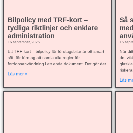
Bilpolicy med TRF-kort –
Så s
tydliga riktlinjer och enklare
med 
administration
anv
16 september, 2025
15 sept
Ett TRF-kort – bilpolicy för företagsbilar är ett smart
När dit
sätt för företag att samla alla regler för
det vik
fordonsanvändning i ett enda dokument. Det gör det
glaskl
riskera
Läs mer »
Läs me