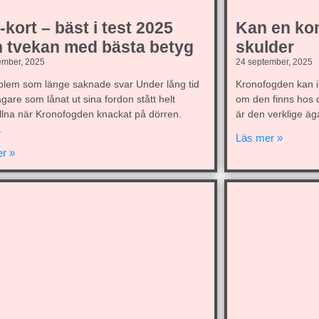
kort – bäst i test 2025
Kan en kom
n tvekan med bästa betyg
skulder
ember, 2025
24 september, 2025
oblem som länge saknade svar Under lång tid
Kronofogden kan i 
ägare som lånat ut sina fordon stått helt
om den finns hos di
llna när Kronofogden knackat på dörren.
är den verklige äg
k
Läs mer »
r »