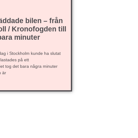
äddade bilen – från
ll / Kronofogden till
 bara minuter
ag i Stockholm kunde ha slutat
 lastades på ett
llet tog det bara några minuter
m är