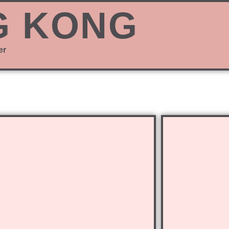
G KONG
er