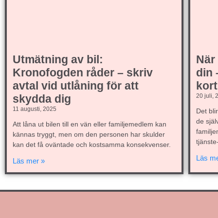
Utmätning av bil:
När 
Kronofogden råder – skriv
din 
avtal vid utlåning för att
kort
skydda dig
20 juli,
11 augusti, 2025
Det bli
de själ
Att låna ut bilen till en vän eller familjemedlem kan
familje
kännas tryggt, men om den personen har skulder
tjänste
kan det få oväntade och kostsamma konsekvenser.
Läs me
Läs mer »