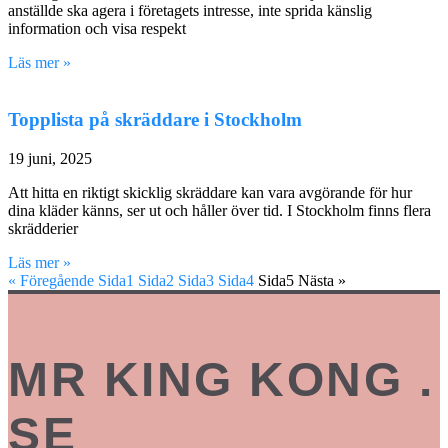
anställde ska agera i företagets intresse, inte sprida känslig
information och visa respekt
Läs mer »
Topplista på skräddare i Stockholm
19 juni, 2025
Att hitta en riktigt skicklig skräddare kan vara avgörande för hur
dina kläder känns, ser ut och håller över tid. I Stockholm finns flera
skrädderier
Läs mer »
« Föregående
Sida
1
Sida
2
Sida
3
Sida
4
Sida
5
Nästa »
MR KING KONG .
SE