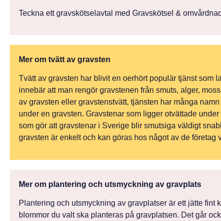
Teckna ett gravskötselavtal med Gravskötsel & omvårdnad i S
Mer om tvätt av gravsten
Tvätt av gravsten har blivit en oerhört populär tjänst som
innebär att man rengör gravstenen från smuts, alger, mossa
av gravsten eller gravstenstvätt, tjänsten har många namn me
under en gravsten. Gravstenar som ligger otvättade under fl
som gör att gravstenar i Sverige blir smutsiga väldigt snabbt
gravsten är enkelt och kan göras hos något av de företag vi 
Mer om plantering och utsmyckning av gravplats
Plantering och utsmyckning av gravplatser är ett jätte fint 
blommor du valt ska planteras på gravplatsen. Det går ock