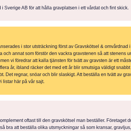
verige AB för att hålla gravplatsen i ett vårdat och fint skick.
 lanserades i stor utsträckning först av Gravskötsel & omvårdnad 
 och annat som förstör den vackra gravstenen så att stenens urspr
n vi föredrar att kalla tjänsten för tvätt av gravsten är ett mås
era år, ibland räcker det med ett år blir smutsiga väldigt snabbt 
. Det regnar, snöar och blir slaskigt. Att beställa en tvätt av gr
listar här på vår sajt.
komplement oftast till den gravskötsel man beställer. Företaget du
så bra att beställa olika utsmyckningar så som kransar, gravljus