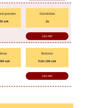
ext gravsten
Gravskötsel
00 sek
Ja
Läs mer
tenar
Blommor
990 sek
Från 100 sek
Läs mer