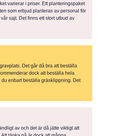
t varierar i priser. Ett planteringspaket
ten som erbjud planteras av personal för
r sajt. Det finns ett stort utbud av
gravplats. Det går då bra att beställa
rekommenderar dock att beställa hela
n du enbart beställa gräsklippning. Det
ligt av och det är då jätte viktigt att
t. Att tänka på är dock att många