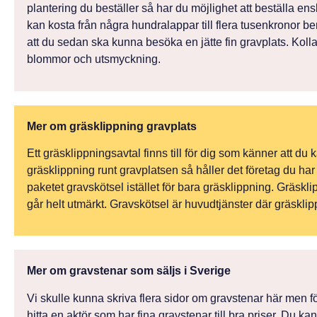
plantering du beställer så har du möjlighet att beställa en
kan kosta från några hundralappar till flera tusenkronor 
att du sedan ska kunna besöka en jätte fin gravplats. Kolla
blommor och utsmyckning.
Mer om gräsklippning gravplats
Ett gräsklippningsavtal finns till för dig som känner att du
gräsklippning runt gravplatsen så håller det företag du har
paketet gravskötsel istället för bara gräsklippning. Gräskl
går helt utmärkt. Gravskötsel är huvudtjänster där gräsklippn
Mer om gravstenar som säljs i Sverige
Vi skulle kunna skriva flera sidor om gravstenar här men för
hitta en aktör som har fina gravstenar till bra priser. Du k