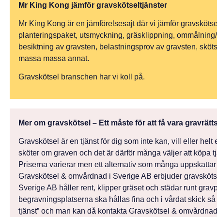
Mr King Kong jämför gravskötseltjänster
Mr King Kong är en jämförelsesajt där vi jämför gravskötsel
planteringspaket, utsmyckning, gräsklippning, ommålning/fö
besiktning av gravsten, belastningsprov av gravsten, skötse
massa massa annat.
Gravskötsel branschen har vi koll på.
Mer om gravskötsel – Ett måste för att få vara gravrät
Gravskötsel är en tjänst för dig som inte kan, vill eller hel
sköter om graven och det är därför många väljer att köpa 
Priserna varierar men ett alternativ som många uppskattar
Gravskötsel & omvårdnad i Sverige AB erbjuder gravsköts
Sverige AB håller rent, klipper gräset och städar runt gravpl
begravningsplatserna ska hållas fina och i vårdat skick så a
tjänst” och man kan då kontakta Gravskötsel & omvårdnad i