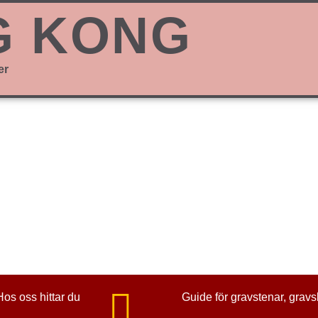
G KONG
er
 typer av
yckning,
av text på
Hos oss hittar du
Guide för gravstenar, grav