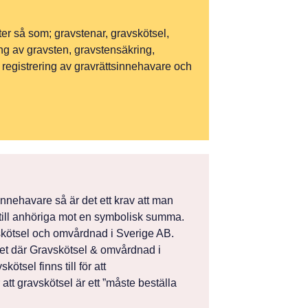
ter så som; gravstenar, gravskötsel,
ng av gravsten, gravstensäkring,
, registrering av gravrättsinnehavare och
sinnehavare så är det ett krav att man
 till anhöriga mot en symbolisk summa.
vskötsel och omvårdnad i Sverige AB.
et där Gravskötsel & omvårdnad i
ötsel finns till för att
att gravskötsel är ett ”måste beställa