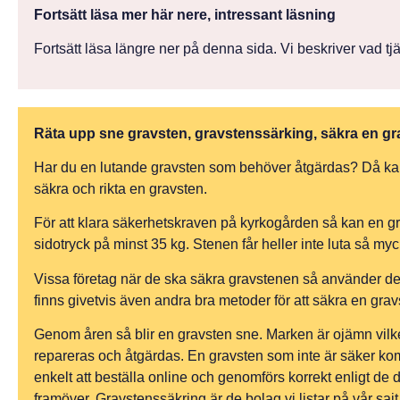
Fortsätt läsa mer här nere, intressant läsning
Fortsätt läsa längre ner på denna sida. Vi beskriver vad tjä
Räta upp sne gravsten, gravstenssärking, säkra en gr
Har du en lutande gravsten som behöver åtgärdas? Då kan vi 
säkra och rikta en gravsten.
För att klara säkerhetskraven på kyrkogården så kan en gr
sidotryck på minst 35 kg. Stenen får heller inte luta så my
Vissa företag när de ska säkra gravstenen så använder de
finns givetvis även andra bra metoder för att säkra en grav
Genom åren så blir en gravsten sne. Marken är ojämn vilke
repareras och åtgärdas. En gravsten som inte är säker kom
enkelt att beställa online och genomförs korrekt enligt de d
framöver. Gravstenssäkring är de bolag vi listar på vår sa