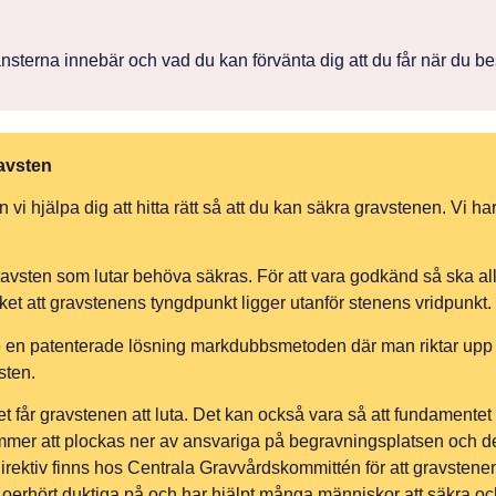
nsterna innebär och vad du kan förvänta dig att du får när du best
avsten
hjälpa dig att hitta rätt så att du kan säkra gravstenen. Vi har f
avsten som lutar behöva säkras. För att vara godkänd så ska all
cket att gravstenens tyngdpunkt ligger utanför stenens vridpunkt.
 en patenterade lösning markdubbsmetoden där man riktar upp g
sten.
t får gravstenen att luta. Det kan också vara så att fundamentet
mer att plockas ner av ansvariga på begravningsplatsen och det 
irektiv
finns hos Centrala Gravvårdskommittén för att gravstenen
jt oerhört duktiga på och har hjälpt många människor att säkra oc