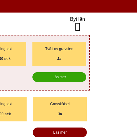
Byt län
ng text
Tvätt av gravsten
00 sek
Ja
Läs mer
ing text
Gravskötsel
00 sek
Ja
Läs mer