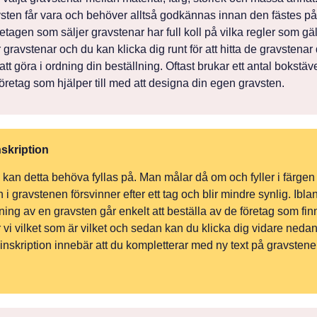
avsten får vara och behöver alltså godkännas innan den fästes p
tagen som säljer gravstenar har full koll på vilka regler som gäl
jer gravstenar och du kan klicka dig runt för att hitta de gravstena
att göra i ordning din beställning. Oftast brukar ett antal bokstä
öretag som hjälper till med att designa din egen gravsten.
nskription
å kan detta behöva fyllas på. Man målar då om och fyller i färgen
 gravstenen försvinner efter ett tag och blir mindre synlig. Ibla
ning av en gravsten går enkelt att beställa av de företag som fin
 vi vilket som är vilket och sedan kan du klicka dig vidare nedan 
 inskription innebär att du kompletterar med ny text på gravstene