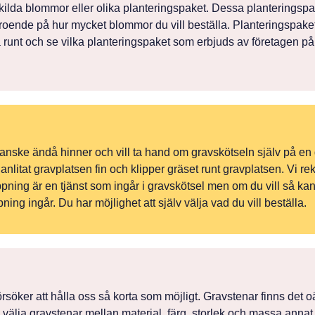
skilda blommor eller olika planteringspaket. Dessa planteringspake
beroende på hur mycket blommor du vill beställa. Planteringspake
 runt och se vilka planteringspaket som erbjuds av företagen på vå
 kanske ändå hinner och vill ta hand om gravskötseln själv på en 
 anlitat gravplatsen fin och klipper gräset runt gravplatsen. Vi 
ippning är en tjänst som ingår i gravskötsel men om du vill så ka
ing ingår. Du har möjlighet att själv välja vad du vill beställa.
söker att hålla oss så korta som möjligt. Gravstenar finns det oänd
an välja gravstenar mellan material, färg, storlek och massa anna