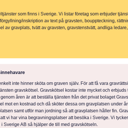
tjänster som finns i Sverige. Vi listar företag som erbjuder tjäns
rgyllning/inskription av text på gravsten, bouppteckning, rättni
l av gravplats, tvätt av gravsten, gravstenstvätt, andliga ledare
tsinnehavare
t enkelt inte hinner sköta om graven själv. För att få vara gravrätt
tjänsten gravskötsel. Gravskötsel kostar inte mycket och erbjuds
 genom åren är att beställa tjänsten från det privat bolaget Gra
el mot en kostnad och då sköter dessa om gravplatsen under år
atsen samt utför man jordning så att gravplatsen håller fin. Gravsk
tt vi har vina begravningsplatser att besöka i Sverige. Vi tycker 
 Sverige AB så hjälper de till med gravskötseln.