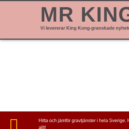
MR KIN
Vi levererar King Kong-granskade nyhet
Mr King Kong listar bolagen som säljer olika
gravtjänster så som:
Gravstenar, gravskötsel, planteringspaket, utsm
gräsklippning, ommålning/förgyllning/inskription 
gravsten, bouppteckning, rättning av gravsten,
gravstensäkring och massa massa annat.
Hitta och jämför gravtjänster i hela Sverige. 
allt!